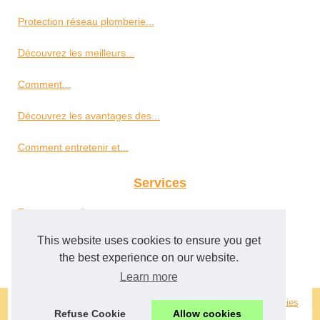
Protection réseau plomberie...
Découvrez les meilleurs...
Comment...
Découvrez les avantages des...
Comment entretenir et...
Services
Trouver un peintre pour sa...
This website uses cookies to ensure you get
Un service de garde meuble à...
the best experience on our website.
Learn more
© 2026
Peintre-en-decors.com
|
Découvrir les publications
|
Cookies
Refuse Cookie
Allow cookies
Policy
|
RSS
|
|