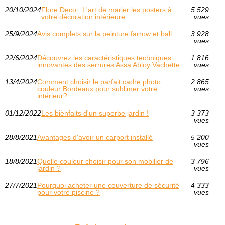
20/10/2024
Flore Deco : L'art de marier les posters à
5 529
votre décoration intérieure
vues
25/9/2024
Avis complets sur la peinture farrow et ball
3 928
vues
22/6/2024
Découvrez les caractéristiques techniques
1 816
innovantes des serrures Assa Abloy Vachette
vues
13/4/2024
Comment choisir le parfait cadre photo
2 865
couleur Bordeaux pour sublimer votre
vues
intérieur?
01/12/2022
Les bienfaits d'un superbe jardin !
3 373
vues
28/8/2021
Avantages d'avoir un carport installé
5 200
vues
18/8/2021
Quelle couleur choisir pour son mobilier de
3 796
jardin ?
vues
27/7/2021
Pourquoi acheter une couverture de sécurité
4 333
pour votre piscine ?
vues