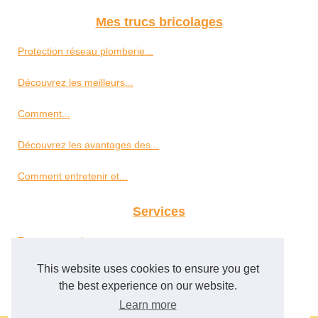
Mes trucs bricolages
Protection réseau plomberie...
Découvrez les meilleurs...
Comment...
Découvrez les avantages des...
Comment entretenir et...
Services
Trouver un peintre pour sa...
This website uses cookies to ensure you get
Un service de garde meuble à...
the best experience on our website.
Learn more