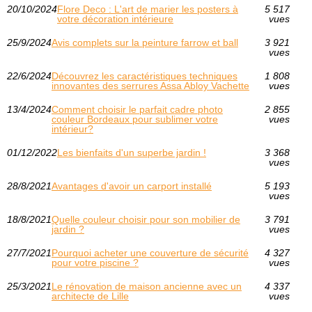
20/10/2024
Flore Deco : L'art de marier les posters à
5 517
votre décoration intérieure
vues
25/9/2024
Avis complets sur la peinture farrow et ball
3 921
vues
22/6/2024
Découvrez les caractéristiques techniques
1 808
innovantes des serrures Assa Abloy Vachette
vues
13/4/2024
Comment choisir le parfait cadre photo
2 855
couleur Bordeaux pour sublimer votre
vues
intérieur?
01/12/2022
Les bienfaits d'un superbe jardin !
3 368
vues
28/8/2021
Avantages d'avoir un carport installé
5 193
vues
18/8/2021
Quelle couleur choisir pour son mobilier de
3 791
jardin ?
vues
27/7/2021
Pourquoi acheter une couverture de sécurité
4 327
pour votre piscine ?
vues
25/3/2021
Le rénovation de maison ancienne avec un
4 337
architecte de Lille
vues