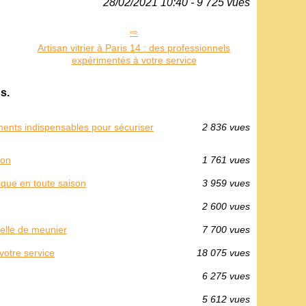
28/02/2021 10:40 - 9 725 vues
Artisan vitrier à Paris 14 : des professionnels
expérimentés à votre service
s.
ements indispensables pour sécuriser
2 836 vues
ion
1 761 vues
ique en toute saison
3 959 vues
2 600 vues
helle de meunier
7 700 vues
votre service
18 075 vues
6 275 vues
5 612 vues