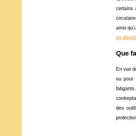
certains 
circulair
ainsi qu’
en dénich
Que fa
En vue de
ou pour 
fatigant
contrepla
des outi
protectio