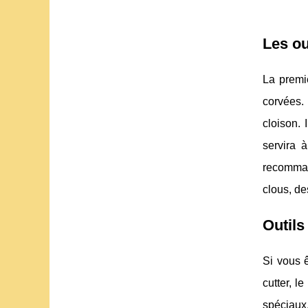
Les ou
La premi
corvées.
cloison. 
servira 
recommand
clous, de
Outils
Si vous ê
cutter, l
spéciaux,