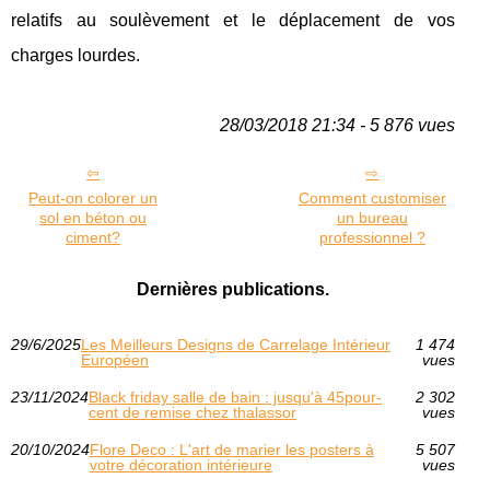
relatifs au soulèvement et le déplacement de vos
charges lourdes.
28/03/2018 21:34 - 5 876 vues
Peut-on colorer un
Comment customiser
sol en béton ou
un bureau
ciment?
professionnel ?
Dernières publications.
29/6/2025
Les Meilleurs Designs de Carrelage Intérieur
1 474
Européen
vues
23/11/2024
Black friday salle de bain : jusqu'à 45pour-
2 302
cent de remise chez thalassor
vues
20/10/2024
Flore Deco : L'art de marier les posters à
5 507
votre décoration intérieure
vues