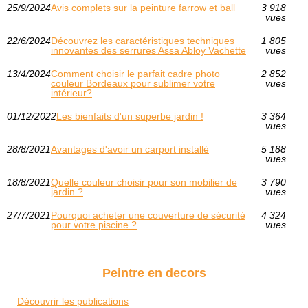
25/9/2024
Avis complets sur la peinture farrow et ball
3 918
vues
22/6/2024
Découvrez les caractéristiques techniques
1 805
innovantes des serrures Assa Abloy Vachette
vues
13/4/2024
Comment choisir le parfait cadre photo
2 852
couleur Bordeaux pour sublimer votre
vues
intérieur?
01/12/2022
Les bienfaits d'un superbe jardin !
3 364
vues
28/8/2021
Avantages d'avoir un carport installé
5 188
vues
18/8/2021
Quelle couleur choisir pour son mobilier de
3 790
jardin ?
vues
27/7/2021
Pourquoi acheter une couverture de sécurité
4 324
pour votre piscine ?
vues
Peintre en decors
Découvrir les publications